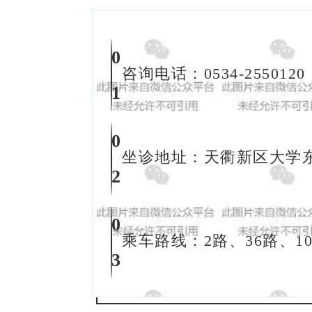
0
咨询电话：0534-2550120
1
0
坐诊地址：天衢新区大学东
2
0
乘车路线：2路、36路、1
3